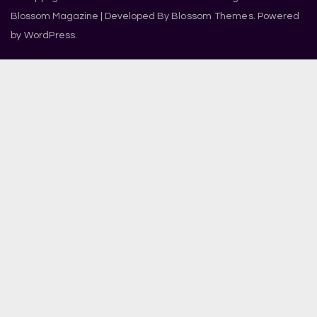
Blossom Magazine | Developed By
Blossom Themes
.
Powered
by
WordPress
.